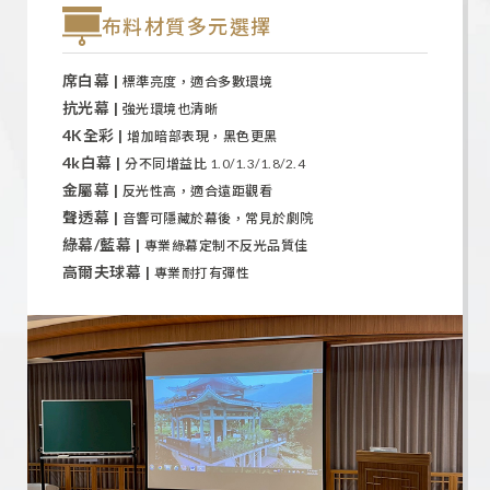
布料材質多元選擇
席白幕 |
標準亮度，適合多數環境
抗光幕 |
強光環境也清晰
4K全彩 |
增加暗部表現，黑色更黑
4k白幕 |
分不同增益比 1.0/1.3/1.8/2.4
金屬幕 |
反光性高，適合遠距觀看
聲透幕 |
音響可隱藏於幕後，常見於劇院
綠幕/藍幕 |
專業綠幕定制不反光品質佳
高爾夫球幕 |
專業耐打有彈性