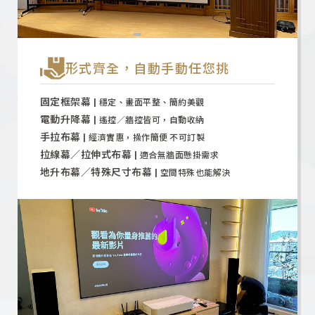
形式齊全，自動手動任您挑
固定框架幕 |
穩定、畫面平整、簡約美觀
電動升降幕 |
遙控／牆控皆可，自動收納
手拉布幕 |
經濟實惠，操作簡便 不可訂製
拉線幕／拉伸式布幕 |
適合無牆面懸掛需求
地升布幕／特殊尺寸布幕 |
空間特殊也能解決